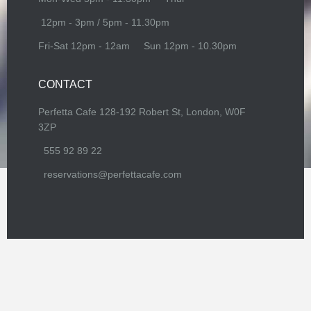
12pm - 3pm / 5pm - 11.30pm
Fri-Sat
12pm - 12am
Sun
12pm - 10.30pm
CONTACT
Perfetta Cafe 128-192 Robert St, London, W0F
3ZP
555 92 89 22
reservations@perfettacafe.com