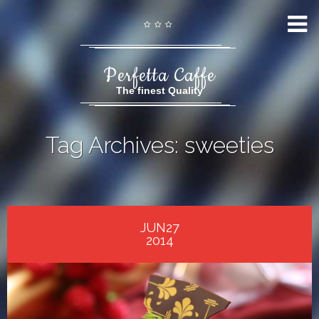
Perfetta Caffe
The finest Quality
Tag Archives: sweeties
JUN27
2014