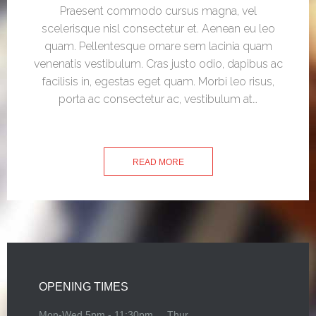
Praesent commodo cursus magna, vel
scelerisque nisl consectetur et. Aenean eu leo
quam. Pellentesque ornare sem lacinia quam
venenatis vestibulum. Cras justo odio, dapibus ac
facilisis in, egestas eget quam. Morbi leo risus,
porta ac consectetur ac, vestibulum at…
READ MORE
OPENING TIMES
Mon-Wed
5pm - 11:30pm
Thur