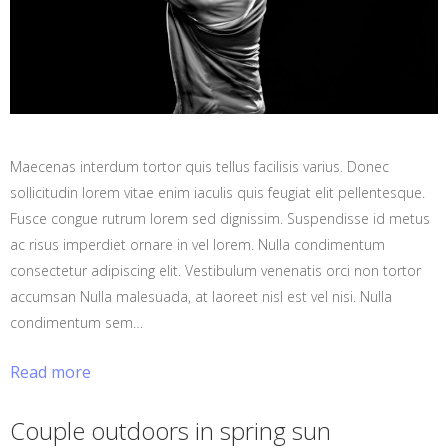
Maecenas interdum tortor quis tellus facilisis varius. Donec
sollicitudin lorem vitae enim iaculis quis feugiat elit pellentesque.
Fusce congue rutrum lorem sed dignissim. Suspendisse id metus
ac risus imperdiet ornare in vel lorem. Nulla condimentum
consectetur adipiscing elit. Vestibulum venenatis orci non tortor
accumsan Nulla malesuada, at laoreet nisl est vel nisi. Nulla
condimentum sem…
Read more
Couple outdoors in spring sun