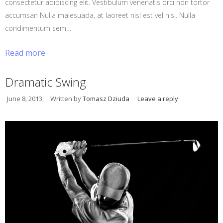
consectetur adipiscing elit. Vestibulum venenatis orci non tortor
accumsan Nulla malesuada, at laoreet nisl est vel nisi. Nulla
condimentum sem…
Read more
Dramatic Swing
June 8, 2013
Written by
Tomasz Dziuda
Leave a reply