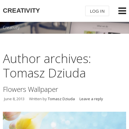
CREATIVITY
LOG IN
Creativity
USERNAME
PASSWORD
Author archives:
Tomasz Dziuda
REMEMBER ME
Flowers Wallpaper
June 8, 2013
Written by
Tomasz Dziuda
Leave a reply