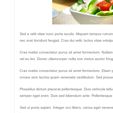
Sed a velit vitae nunc porta iaculis. Aliquam tempus rutrum d
nec erat tincidunt feugiat. Cras dui velit, luctus vitae volutp
Cras mattis consectetur purus sit amet fermentum. Nullam q
vel eu leo. Donec ullamcorper nulla non metus auctor fringi
Cras mattis consectetur purus sit amet fermentum. Etia
ornare sem lacinia quam venenatis vestibulum. Sed posuere 
Phasellus dictum placerat pellentesque. Duis vehicula tellus
semper eget enim. Duis sed bibendum ante. Pellentesque
Sed ut porta sapien. Integer orci libero, varius eget venenat