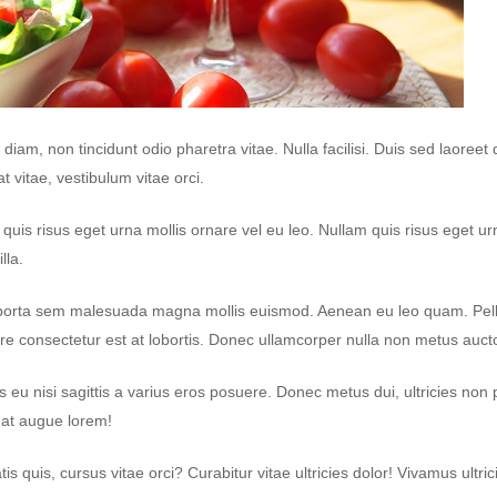
iam, non tincidunt odio pharetra vitae. Nulla facilisi. Duis sed laoreet 
at vitae, vestibulum vitae orci.
uis risus eget urna mollis ornare vel eu leo. Nullam quis risus eget ur
lla.
m porta sem malesuada magna mollis euismod. Aenean eu leo quam. Pel
consectetur est at lobortis. Donec ullamcorper nulla non metus auctor 
 eu nisi sagittis a varius eros posuere. Donec metus dui, ultricies non p
 at augue lorem!
is quis, cursus vitae orci? Curabitur vitae ultricies dolor! Vivamus ultric