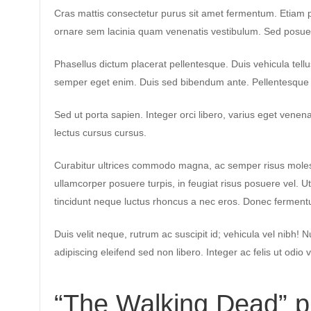
Cras mattis consectetur purus sit amet fermentum. Etia
ornare sem lacinia quam venenatis vestibulum. Sed posuere 
Phasellus dictum placerat pellentesque. Duis vehicula tellus
semper eget enim. Duis sed bibendum ante. Pellentesque
Sed ut porta sapien. Integer orci libero, varius eget venenat
lectus cursus cursus.
Curabitur ultrices commodo magna, ac semper risus moles
ullamcorper posuere turpis, in feugiat risus posuere vel. 
tincidunt neque luctus rhoncus a nec eros. Donec fermentu
Duis velit neque, rutrum ac suscipit id; vehicula vel nibh! 
adipiscing eleifend sed non libero. Integer ac felis ut o
“The Walking Dead” pr