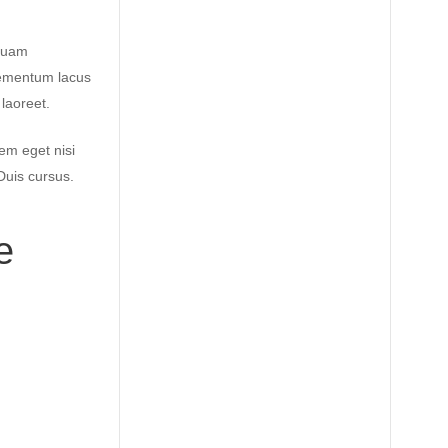
iquam
elementum lacus
laoreet.
sem eget nisi
Duis cursus.
e