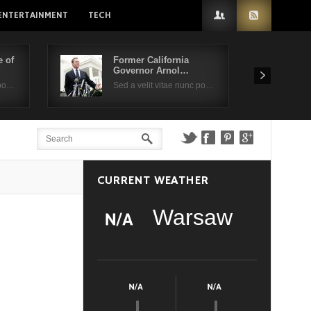
ENTERTAINMENT
TECH
 of
Former California
Governor Arnol…
 po…
Sed a velit vitae nunc po…
CURRENT WEATHER
Warsaw