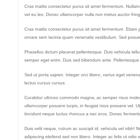
Cras mattis consectetur purus sit amet fermentum. Nullam q
vel eu leo. Donec ullamcorper nulla non metus auctor fringi
Cras mattis consectetur purus sit amet fermentum. Etia
ornare sem lacinia quam venenatis vestibulum. Sed posuere 
Phasellus dictum placerat pellentesque. Duis vehicula tellus
semper eget enim. Duis sed bibendum ante. Pellentesque
Sed ut porta sapien. Integer orci libero, varius eget venenat
lectus cursus cursus.
Curabitur ultrices commodo magna, ac semper risus moles
ullamcorper posuere turpis, in feugiat risus posuere vel. 
tincidunt neque luctus rhoncus a nec eros. Donec fermentu
Duis velit neque, rutrum ac suscipit id; vehicula vel nibh! 
adipiscing eleifend sed non libero. Integer ac felis ut o