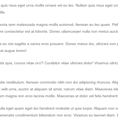
uis risus eget urna mollis ornare vel eu leo. Nullam quis risus eget ur
lla.
m porta sem malesuada magna mollis euismod. Aenean eu leo quam. Pel
consectetur est at lobortis. Donec ullamcorper nulla non metus auctor 
 eu nisi sagittis a varius eros posuere. Donec metus dui, ultricies non p
 at augue lorem!
is quis, cursus vitae orci? Curabitur vitae ultricies dolor! Vivamus ultric
tie vestibulum. Aenean commodo nibh non dui adipiscing rhoncus. Al
Ut velit urna, auctor at aliquam sit amet, rutrum vitae diam. Maecenas 
m magna non eros lacinia mollis. Maecenas et dolor vel felis hendrerit 
Nulla eget quam eget dui hendrerit molestie ut quis turpis. Aliquam non 
dio venenatis condimentum bibendum non eros. Vivamus eu laoreet diam. 