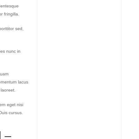
lentesque
fringilla.
orttitor sed,
ies nunc in
iquam
elementum lacus
laoreet.
sem eget nisi
Duis cursus.
d –