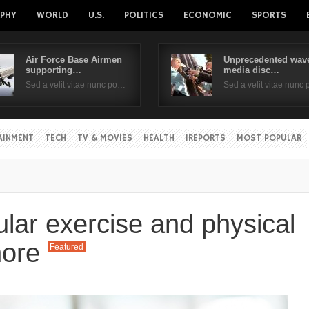
PHY
WORLD
U.S.
POLITICS
ECONOMIC
SPORTS
Air Force Base Airmen
Unprecedented wave
supporting…
media disc…
Username
Sed a velit vitae nunc po…
Sed a velit vitae nunc
Password
AINMENT
TECH
TV & MOVIES
HEALTH
IREPORTS
MOST POPULAR
Remember Me
ular exercise and physical
gnore
Featured