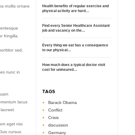
na mollis ornare
Health benefits of regular exercise and
physical activity are hard…
Find every Senior Healthcare Assistant
lentesque
job and vacancy on the…
fringilla.
Every thing we eat has a consequence
orttitor sed,
to our physical…
How much does a typical doctor visit
cost for uninsured…
ies nunc in
TAGS
iquam
elementum lacus
Barack Obama
laoreet.
Conflict
Crisis
sem eget nisi
discussion
Duis cursus.
Germany