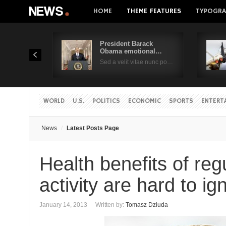
HOME
THEME FEATURES
TYPOGRA
President Barack
Obama emotional…
Sed a velit vitae nunc po…
WORLD
U.S.
POLITICS
ECONOMIC
SPORTS
ENTERT
News
Latest Posts Page
Health benefits of reg
activity are hard to i
January 14, 2013
Written by:
Tomasz Dziuda