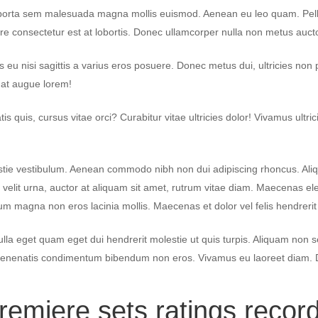
m porta sem malesuada magna mollis euismod. Aenean eu leo quam. Pel
consectetur est at lobortis. Donec ullamcorper nulla non metus auctor 
 eu nisi sagittis a varius eros posuere. Donec metus dui, ultricies non p
 at augue lorem!
is quis, cursus vitae orci? Curabitur vitae ultricies dolor! Vivamus ultric
tie vestibulum. Aenean commodo nibh non dui adipiscing rhoncus. Al
Ut velit urna, auctor at aliquam sit amet, rutrum vitae diam. Maecenas 
m magna non eros lacinia mollis. Maecenas et dolor vel felis hendrerit 
Nulla eget quam eget dui hendrerit molestie ut quis turpis. Aliquam non 
dio venenatis condimentum bibendum non eros. Vivamus eu laoreet diam. 
emiere sets ratings recor