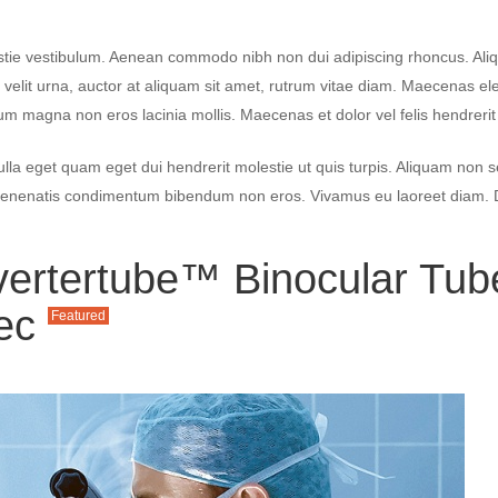
tie vestibulum. Aenean commodo nibh non dui adipiscing rhoncus. Al
Ut velit urna, auctor at aliquam sit amet, rutrum vitae diam. Maecenas 
m magna non eros lacinia mollis. Maecenas et dolor vel felis hendrerit 
Nulla eget quam eget dui hendrerit molestie ut quis turpis. Aliquam non 
dio venenatis condimentum bibendum non eros. Vivamus eu laoreet diam. 
Invertertube™ Binocular Tub
tec
Featured