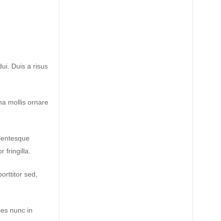
dui. Duis a risus
na mollis ornare
lentesque
fringilla.
orttitor sed,
ies nunc in