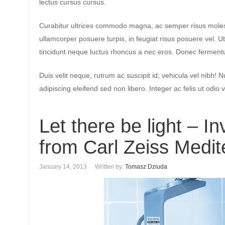
lectus cursus cursus.
Curabitur ultrices commodo magna, ac semper risus moles
ullamcorper posuere turpis, in feugiat risus posuere vel. 
tincidunt neque luctus rhoncus a nec eros. Donec fermentu
Duis velit neque, rutrum ac suscipit id; vehicula vel nibh! 
adipiscing eleifend sed non libero. Integer ac felis ut o
Let there be light – 
from Carl Zeiss Medi
January 14, 2013
Written by:
Tomasz Dziuda